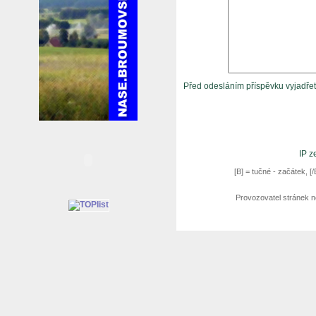
Před odesláním příspěvku vyjadře
IP z
[B] = tučné - začátek, [/B
Provozovatel stránek n