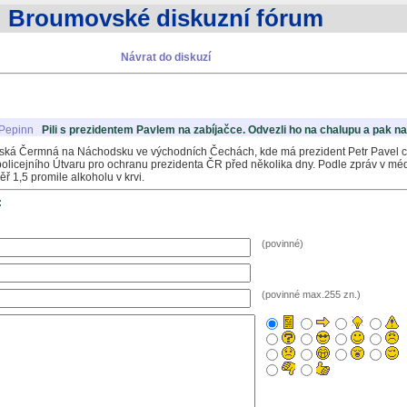
Broumovské diskuzní fórum
Návrat do diskuzí
Pepinn
Pili s prezidentem Pavlem na zabíjačce. Odvezli ho na chalupu a pak na
ská Čermná na Náchodsku ve východních Čechách, kde má prezident Petr Pavel c
o policejního Útvaru pro ochranu prezidenta ČR před několika dny. Podle zpráv v m
ř 1,5 promile alkoholu v krvi.
:
(povinné)
(povinné max.255 zn.)