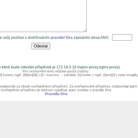
te svůj souhlas s dodržováním
pravidel fóra
zapsáním slova ANO
e které bude odeslán příspěvek je 172.18.0.18 (nginx-proxy.nginx-proxy)
Pro zvýraznění textu můžete použít značky:
] konec( např. [B]text[/B] ) [I] = kurzíva - - začátek, [/I] konec ( např. [I]text[/I] ) nebo smajlíky
eodpovídá za obsah uveřejněných příspěvků. Za uveřejnované příspěvky zodpovídají jejich a
Uveřejněním příspěvku do diskuse vyjadřuje autor souhlas s pravidly fóra.
Pravidla fóra