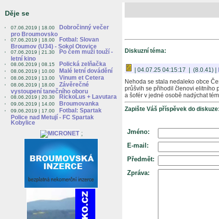
Děje se
Dobročinný večer
07.06.2019 | 18.00
pro Broumovsko
Fotbal: Slovan
07.06.2019 | 18.00
Broumov (U34) - Sokol Otovice
Diskuzní téma:
Po čem muži touží -
07.06.2019 | 21.30
letní kino
Polická zelňačka
08.06.2019 | 08.15
| 04.07.25 04:15:17 | (8.0.41) |
Malé letní dovádění
08.06.2019 | 10.00
Vinum et Cetera
08.06.2019 | 13.00
Nehoda se stala nedaleko obce Če
Závěrečné
08.06.2019 | 18.00
průšvih se přihodil členovi elitníh
vystoupení tanečního oboru
a šofér v jedné osobě nadýchat témě
RickoLus + Lavutara
08.06.2019 | 20.30
Broumovanka
09.06.2019 | 14.00
Zapište Váš příspěvek do diskuze
Fotbal: Spartak
09.06.2019 | 17.00
Police nad Metují - FC Spartak
Kobylice
Jméno:
;
E-mail:
Předmět:
Zpráva: