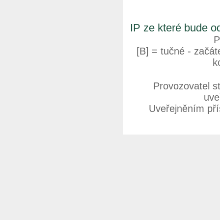
IP ze které bude o
P
[B] = tučné - začáte
k
Provozovatel s
uve
Uveřejněním přís