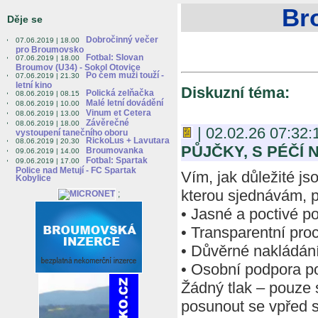
Br
Děje se
Dobročinný večer
07.06.2019 | 18.00
pro Broumovsko
Fotbal: Slovan
07.06.2019 | 18.00
Broumov (U34) - Sokol Otovice
Po čem muži touží -
07.06.2019 | 21.30
letní kino
Diskuzní téma:
Polická zelňačka
08.06.2019 | 08.15
Malé letní dovádění
08.06.2019 | 10.00
Vinum et Cetera
08.06.2019 | 13.00
Závěrečné
08.06.2019 | 18.00
| 02.02.26 07:32:
vystoupení tanečního oboru
RickoLus + Lavutara
08.06.2019 | 20.30
PŮJČKY, S PÉČÍ
Broumovanka
09.06.2019 | 14.00
Fotbal: Spartak
09.06.2019 | 17.00
Police nad Metují - FC Spartak
Vím, jak důležité js
Kobylice
kterou sjednávám, př
;
• Jasné a poctivé p
• Transparentní pro
• Důvěrné nakládán
• Osobní podpora p
Žádný tlak – pouze 
posunout se vpřed s 