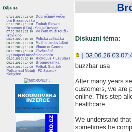
Br
Děje se
Dobročinný večer
07.06.2019 | 18.00
pro Broumovsko
Fotbal: Slovan
07.06.2019 | 18.00
Broumov (U34) - Sokol Otovice
Po čem muži touží -
07.06.2019 | 21.30
letní kino
Diskuzní téma:
Polická zelňačka
08.06.2019 | 08.15
Malé letní dovádění
08.06.2019 | 10.00
Vinum et Cetera
08.06.2019 | 13.00
Závěrečné
08.06.2019 | 18.00
| 03.06.26 03:07:
vystoupení tanečního oboru
RickoLus + Lavutara
08.06.2019 | 20.30
Broumovanka
09.06.2019 | 14.00
buzzbar usa
Fotbal: Spartak
09.06.2019 | 17.00
Police nad Metují - FC Spartak
Kobylice
After many years se
;
customers, we are p
online. This step al
healthcare.
We understand that 
sometimes be compli