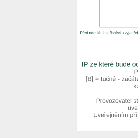
Před odesláním příspěvku vyjadře
IP ze které bude o
P
[B] = tučné - začáte
k
Provozovatel s
uve
Uveřejněním přís