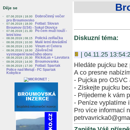
Br
Děje se
Dobročinný večer
07.06.2019 | 18.00
pro Broumovsko
Fotbal: Slovan
07.06.2019 | 18.00
Broumov (U34) - Sokol Otovice
Po čem muži touží -
07.06.2019 | 21.30
letní kino
Diskuzní téma:
Polická zelňačka
08.06.2019 | 08.15
Malé letní dovádění
08.06.2019 | 10.00
Vinum et Cetera
08.06.2019 | 13.00
Závěrečné
08.06.2019 | 18.00
| 04.11.25 13:54:2
vystoupení tanečního oboru
RickoLus + Lavutara
08.06.2019 | 20.30
Broumovanka
09.06.2019 | 14.00
Hledáte pujcku bez
Fotbal: Spartak
09.06.2019 | 17.00
Police nad Metují - FC Spartak
A co presne nabízí
Kobylice
- Pujcka pro OSVC 
;
- Získejte pujcku b
- Prijedeme k vám p
- Peníze vyplatíme 
Pro více informací 
petrvavricka0@gma
Zapište Váš příspě