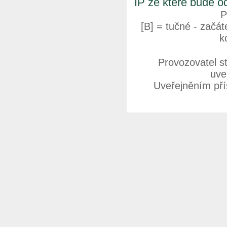
IP ze které bude o
P
[B] = tučné - začáte
k
Provozovatel s
uve
Uveřejněním přís