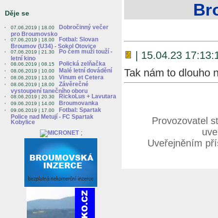
Br
Děje se
Dobročinný večer
07.06.2019 | 18.00
pro Broumovsko
Fotbal: Slovan
07.06.2019 | 18.00
Broumov (U34) - Sokol Otovice
Po čem muži touží -
07.06.2019 | 21.30
| 15.04.23 17:13:
letní kino
Polická zelňačka
08.06.2019 | 08.15
Tak nám to dlouho n
Malé letní dovádění
08.06.2019 | 10.00
Vinum et Cetera
08.06.2019 | 13.00
Závěrečné
08.06.2019 | 18.00
vystoupení tanečního oboru
RickoLus + Lavutara
08.06.2019 | 20.30
Broumovanka
09.06.2019 | 14.00
Fotbal: Spartak
09.06.2019 | 17.00
Police nad Metují - FC Spartak
Provozovatel s
Kobylice
uve
;
Uveřejněním přís